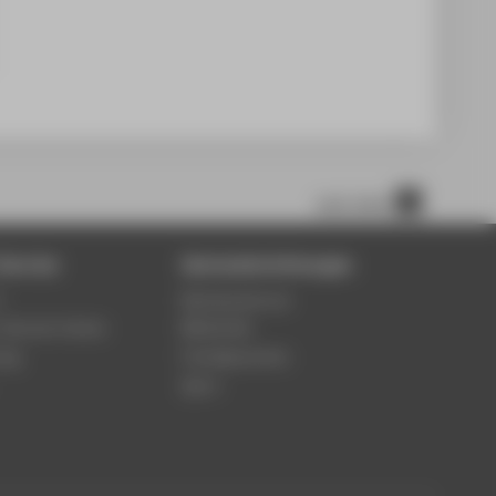
nach oben
Service
Zentraleinrichtungen
3
Rechenzentrum
-Service-Center
Bibliothek
ung
Fremdsprachen
Sport