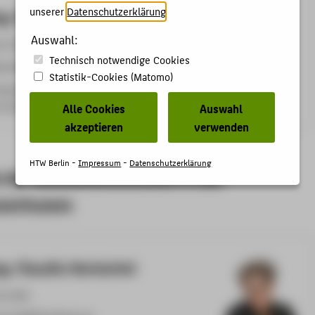
unserer
Datenschutzerklärung
.
Ing. Stephan Wilksch
Auswahl:
9-2785
Technisch notwendige Cookies
lksch@HTW-Berlin.de
Statistik-Cookies (Matomo)
management und Logistik,
nd Technologiemanagement
Alle Cookies
Auswahl
akzeptieren
verwenden
HTW Berlin -
Impressum
-
Datenschutzerklärung
e der Auswahlkommission & des
sschusses
ng. Claudia Hentschel
9-2358