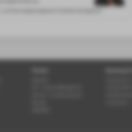
tschel@HTW-Berlin.de
- und Technologiemanagement, Produktionsmanagement
Portale
Beratung & 
r
Webmail
Fachbereich 
LSF - Campus Management
Studierenden
Karriere- und Alumniportal
Studienberat
Moodle
Lernzentren
WebOPAC