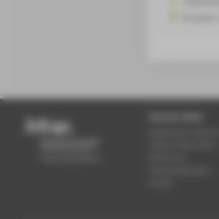
Claudia.Hen
Innovations
Zentrale Seiten
Akademischer Kalende
Campus Treskowallee
Bewerbung
Studienorganisation
Karriere